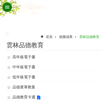
:::
跳到主要內容區塊
進
階
搜
尋
:::
認
首頁
校園成果
雲林品德教育
雲林品德教育
識
文
高年級電子書
光
中年級電子書
行
政
低年級電子書
處
品德童軍教案
室
品德教育卡通
班