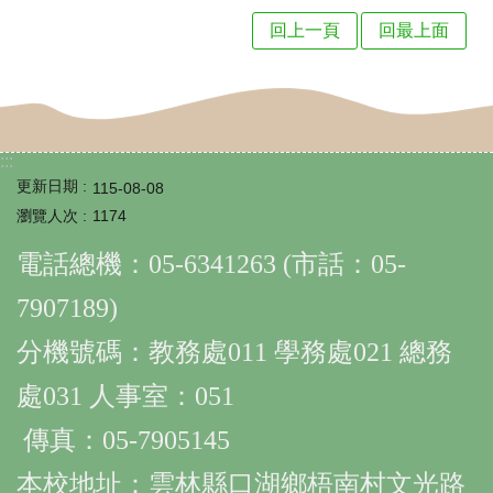
級
回上一頁
回最上面
相
關
校
:::
務
更新日期
115-08-08
E
瀏覽人次
1174
化
電話總機：05-6341263 (市話：05-
課
7907189)
程
分機號碼：教務處011 學務處021 總務
計
畫
處031 人事室：051
學
傳真：05-7905145
習
本校地址：雲林縣口湖鄉梧南村文光路