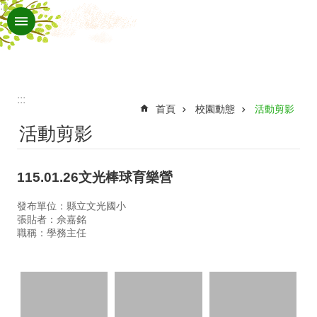
:::
跳到主要內容區塊
進
階
搜
尋
:::
認
首頁
校園動態
活動剪影
活動剪影
識
文
115.01.26文光棒球育樂營
光
行
發布單位：縣立文光國小
張貼者：佘嘉銘
政
職稱：學務主任
處
室
班