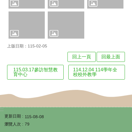
級
相
關
校
務
上版日期：115-02-05
E
回上一頁
回最上面
化
115.03.17參訪智慧教
114.12.04 114學年全
課
育中心
校校外教學
程
計
畫
:::
學
更新日期
115-08-08
習
瀏覽人次
79