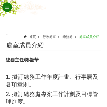
:::
跳到主要內容區塊
進
階
搜
尋
:::
認
首頁
行政處室
總務處
處室成員介紹
處室成員介紹
識
文
總務主任/鄭韶華
光
行
1. 擬訂總務工作年度計畫、行事曆及
政
各項章則。
處
2. 擬訂總務處專案工作計劃及目標管
室
理進度。
班