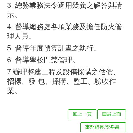
級
3. 總務業務法令適用疑義之解答與請
相
示。
關
4. 督導總務處各項業務及擔任防火管
校
理人員。
務
5. 督導年度預算計畫之執行。
E
6. 督導學校門禁管理。
化
7.辦理整建工程及設備採購之估價、
課
招標、發 包、採購、監工、驗收作
程
業。
計
畫
回上一頁
回最上面
學
習
事務組長/李岳昌