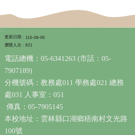
專
區
校
:::
園
更新日期
115-08-05
成
瀏覽人次
821
果
電話總機：05-6341263 (市話：05-
回
7907189)
首
頁
分機號碼：教務處011 學務處021 總務
雲
處031 人事室：051
林
縣
傳真：05-7905145
教
育
本校地址：雲林縣口湖鄉梧南村文光路
網
100號
文