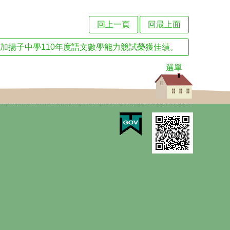
回上一頁
回最上面
加揚子中學110年度語文數學能力競試榮獲佳績。
選單