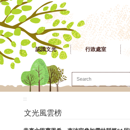
:::
跳到主要內容區塊
認識文光
行政處室
:::
文光風雲榜