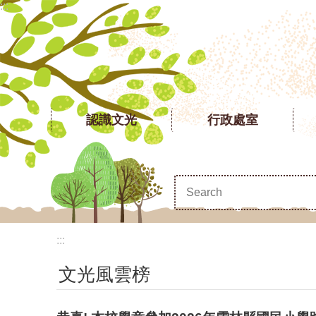
:::
跳到主要內容區塊
認識文光
行政處室
:::
文光風雲榜