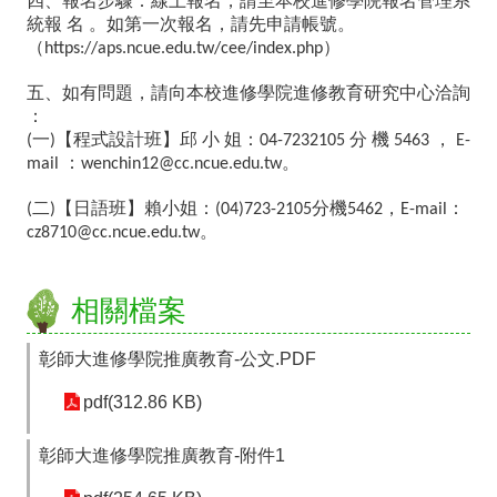
四、報名步驟：線上報名，請至本校進修學院報名管理系
光
統報
名
。如第一次報名，請先申請帳號。
學
（
）
https://aps.ncue.edu.tw/cee/index.php
務
系
五、如有問題，請向本校進修學院進修教育研究中心洽詢
統
：
登
一
【程式設計班】邱
小
姐：
分
機
，
(
)
04-7232105
5463
E-
入
：
。
mail
wenchin12@cc.ncue.edu.tw
後
二
【日語班】賴小姐：
分機
，
：
(
)
(04)723-2105
5462
E-mail
台
。
cz8710@cc.ncue.edu.tw
登
入
相關檔案
請
假
彰師大進修學院推廣教育-公文.PDF
差
勤
pdf(312.86 KB)
系
統
彰師大進修學院推廣教育-附件1
雲