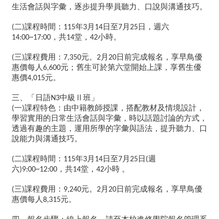
專
生活會話與字彙，逐步提升學員聽力、口說與溝通技巧。
區
二
課程時間：
年
月
日至
月
日，週六
(
)
115
3
14
7
25
，共
堂，
小時。
校
14:00~17:00
14
42
園
三
課程費用：
元。
月
日前完成報名，享早鳥優
(
)
7,350
2
20
惠價每人
元；舊生可於第六堂開始上課，享舊生優
6,600
成
惠價
元。
4,015
果
三、「日語
中級Ⅱ班」
N3
一
課程特色：由中籍教師授課，搭配教材及情境設計，
(
)
回
學習實用的日常生活會話與字彙，時以話題討論的方式，
首
透過有趣的主題，運用所學的字彙與語法，提升聽力、口
頁
說能力與溝通技巧。
雲
林
二
課程時間：
年
月
日至
月
日
週
(
)
115
3
14
7
25
(
縣
六
，共
堂，
小時
。
)9:00~12:00
14
42
教
三
課程費用：
元。
月
日前完成報名，享早鳥優
育
(
)
9,240
2
20
惠價每人
元。
網
8,315
文