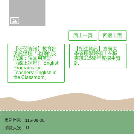
資
訊
安
全
政
回上一頁
回最上面
策
【研習資訊】教育部
【招生資訊】嘉義大
委託辦理「老師的英
學管理學院碩士在職
語課：課堂用英語
專班115學年度招生資
（線上課程） English
訊
Programs for
Teachers: English in
the Classroom」
:::
更新日期
115-08-08
瀏覽人次
11