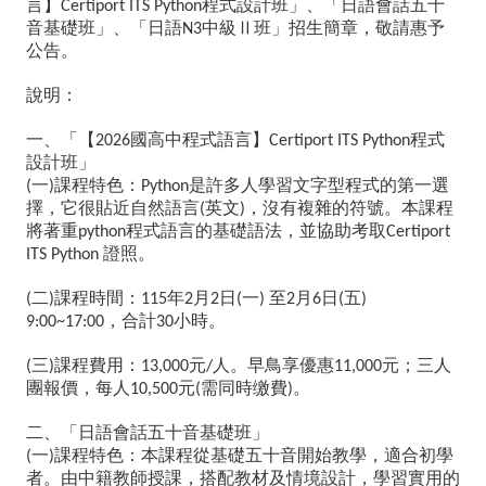
言】
程式設計班」、「日語會話五十
Certiport ITS Python
級
音基礎班」、「日語
中級Ⅱ班」招生簡章，敬請惠予
N3
相
公告。
關
說明：
校
一、「【
國高中程式語言】
程式
2026
Certiport ITS Python
務
設計班」
一
課程特色：
是許多人學習文字型程式的第一選
(
)
Python
E
擇，它很貼近自然語言
英文
，沒有複雜的符號。本課程
(
)
將著重
程式語言的基礎語法，並協助考取
python
Certiport
化
證照。
ITS Python
課
二
課程時間：
年
月
日
一
至
月
日
五
(
)
115
2
2
(
)
2
6
(
)
程
，合計
小時。
9:00~17:00
30
計
三
課程費用：
元
人。早鳥享優惠
元；三人
(
)
13,000
/
11,000
畫
團報價，每人
元
需同時缴費
。
10,500
(
)
學
二、「日語會話五十音基礎班」
一
課程特色：本課程從基礎五十音開始教學，適合初學
習
(
)
者。由中籍教師授課，搭配教材及情境設計，學習實用的