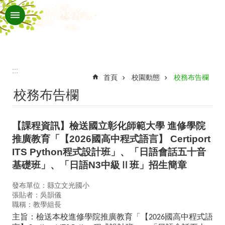
:::
跳到主要內容區塊
進
階
搜
尋
:::
認
首頁
校園動態
校務布告欄
校務布告欄
識
文
【課程資訊】檢送國立彰化師範大學 進修學院
光
推廣教育「【2026國高中程式語言】 Certiport
行
ITS Python程式設計班」、「日語會話五十音
政
基礎班」、「日語N3中級Ⅱ班」招生簡章
處
發布單位：縣立文光國小
張貼者：吳韻儀
室
職稱：教學組長
班
主旨：檢送本校進修學院推廣教育「【
國高中程式語
2026